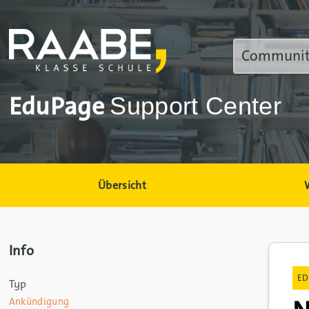
EduPage
Support Center
Übersicht
Info
ED
Typ
Ankündigung