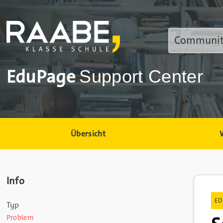
EduPage
Support Center
Übersicht
Info
ED
Typ
Problem