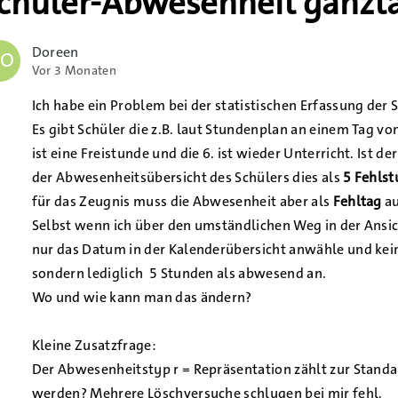
chüler-Abwesenheit ganztä
Doreen
O
Vor 3 Monaten
Ich habe ein Problem bei der statistischen Erfassung der
Es gibt Schüler die z.B. laut Stundenplan an einem Tag von
ist eine Freistunde und die 6. ist wieder Unterricht. Ist 
der Abwesenheitsübersicht des Schülers dies als
5 Fehls
für das Zeugnis muss die Abwesenheit aber als
Fehltag
au
Selbst wenn ich über den umständlichen Weg in der Ans
nur das Datum in der Kalenderübersicht anwähle und kein
sondern lediglich 5 Stunden als abwesend an.
Wo und wie kann man das ändern?
Kleine Zusatzfrage:
Der Abwesenheitstyp r = Repräsentation zählt zur Standa
werden? Mehrere Löschversuche schlugen bei mir fehl.