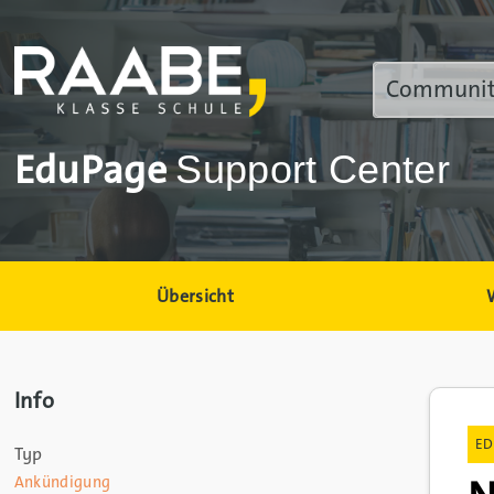
EduPage
Support Center
Übersicht
Info
ED
Typ
Ankündigung